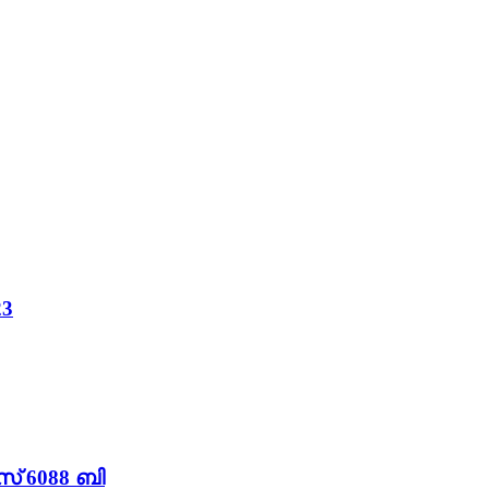
23
് 6088 ബി