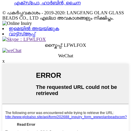
എക്സ്പോ, ഹാർബിൻ, ചൈന
© പകർപ്പവകാശം - 2019-2020: LANGFANG OLAN GLASS
BEADS CO., LTD എല്ലാ അവകാശങ്ങളും നിക്ഷിപ്തം.
ഇമെയിൽ അയയ്ക്കുക
വാട്ട്‌സ്ആപ്പ്
സ്കൈപ്പ്: LFWLFOX
WeChat
x