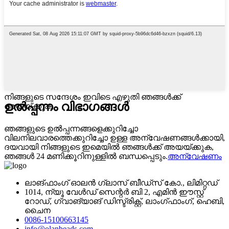
നിങ്ങളുടെ സന്ദേശം ഇവിടെ എഴുതി ഞങ്ങൾക്ക്
ഉൽപ്പന്നം
വിഭാഗങ്ങൾ
അയയ്ക്കുക
ഞങ്ങളുടെ ഉൽ‌പ്പന്നങ്ങളെക്കുറിച്ചോ
വിലനിലവാരത്തെക്കുറിച്ചോ ഉള്ള അന്വേഷണങ്ങൾ‌ക്കായി,
ദയവായി നിങ്ങളുടെ ഇമെയിൽ‌ ഞങ്ങൾ‌ക്ക് അയയ്‌ക്കുക,
ഞങ്ങൾ‌ 24 മണിക്കൂറിനുള്ളിൽ‌ ബന്ധപ്പെടും.
അന്വേഷണം
ലാങ്‌ഫാംഗ് ഓലൻ ഗ്ലാസ് ബീഡ്‌സ് കോ., ലിമിറ്റഡ്
1014, ന്യൂ വേൾഡ് സെന്റർ ബി 2, എമിൻ ഈസ്റ്റ്
റോഡ്, ഗ്വാങ്‌യാങ് ഡിസ്ട്രിക്റ്റ്, ലാംഗ്ഫാംഗ്, ഹെബി,
ചൈന
0086-15100663145
info@olanbeads.com