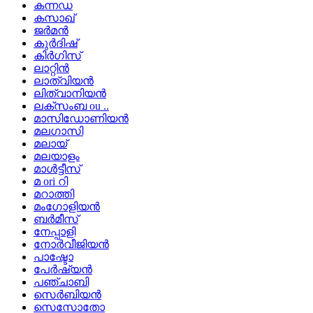
കന്നഡ
കസാഖ്
ജർമൻ
കുർദിഷ്
കിർഗിസ്
ലാറ്റിൻ
ലാത്വിയൻ
ലിത്വാനിയൻ
ലക്സംബ ou ..
മാസിഡോണിയൻ
മലഗാസി
മലായ്
മലയാളം
മാൾട്ടീസ്
മ ori റി
മറാത്തി
മംഗോളിയൻ
ബർമീസ്
നേപ്പാളി
നോർവീജിയൻ
പാഷ്ടോ
പേർഷ്യൻ
പഞ്ചാബി
സെർബിയൻ
സെസോതോ