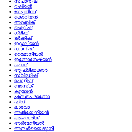
സ്പാനിഷ്
റഷ്യൻ
ജാപ്പനീസ്
കൊറിയൻ
അറബിക്
ഐറിഷ്
ഗ്രീക്ക്
ടർക്കിഷ്
ഇറ്റാലിയൻ
ഡാനിഷ്
റൊമാനിയൻ
ഇന്തോനേഷ്യൻ
ചെക്ക്
ആഫ്രിക്കക്കാർ
സ്വീഡിഷ്
പോളിഷ്
ബാസ്‌ക്
കറ്റാലൻ
എസ്പെരാന്തോ
ഹിന്ദി
ലാവോ
അൽബേനിയൻ
അംഹാരിക്
അർമേനിയൻ
അസർബൈജാനി