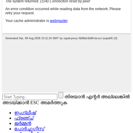
തിരയാൻ എന്റർ അല്ലെങ്കിൽ
അടയ്‌ക്കാൻ ESC അമർത്തുക
ഇംഗ്ലീഷ്
ഫ്രഞ്ച്
ജർമ്മൻ
പോർച്ചുഗീസ്