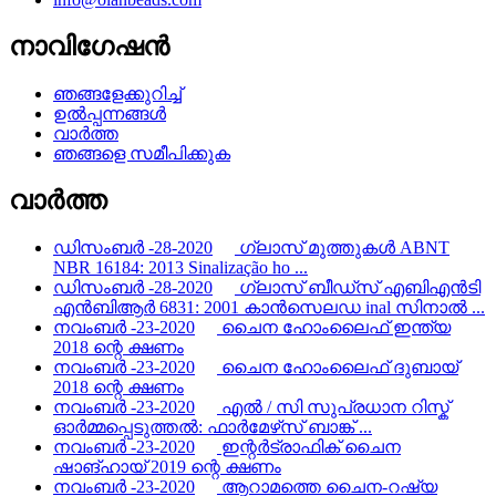
നാവിഗേഷൻ
ഞങ്ങളേക്കുറിച്ച്
ഉൽപ്പന്നങ്ങൾ
വാർത്ത
ഞങ്ങളെ സമീപിക്കുക
വാർത്ത
ഡിസംബർ -28-2020
ഗ്ലാസ് മുത്തുകൾ ABNT
NBR 16184: 2013 Sinalização ho ...
ഡിസംബർ -28-2020
ഗ്ലാസ് ബീഡ്സ് എബി‌എൻ‌ടി
എൻ‌ബി‌ആർ 6831: 2001 കാൻ‌സെലഡ inal സിനാൽ ...
നവംബർ -23-2020
ചൈന ഹോംലൈഫ് ഇന്ത്യ
2018 ന്റെ ക്ഷണം
നവംബർ -23-2020
ചൈന ഹോംലൈഫ് ദുബായ്
2018 ന്റെ ക്ഷണം
നവംബർ -23-2020
എൽ / സി സുപ്രധാന റിസ്ക്
ഓർമ്മപ്പെടുത്തൽ: ഫാർമേഴ്‌സ് ബാങ്ക് ...
നവംബർ -23-2020
ഇന്റർട്രാഫിക് ചൈന
ഷാങ്ഹായ് 2019 ന്റെ ക്ഷണം
നവംബർ -23-2020
ആറാമത്തെ ചൈന-റഷ്യ