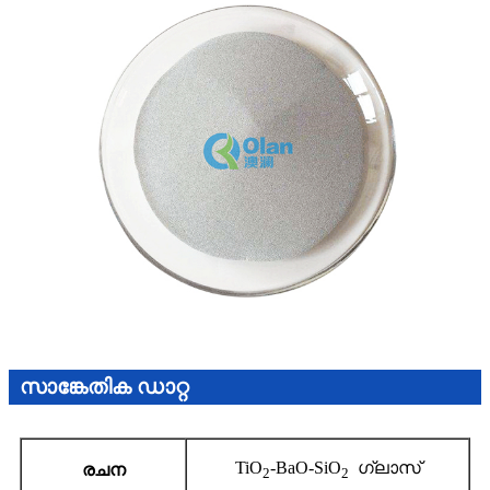
സാങ്കേതിക ഡാറ്റ
TiO
-BaO-SiO
ഗ്ലാസ്
രചന
2
2