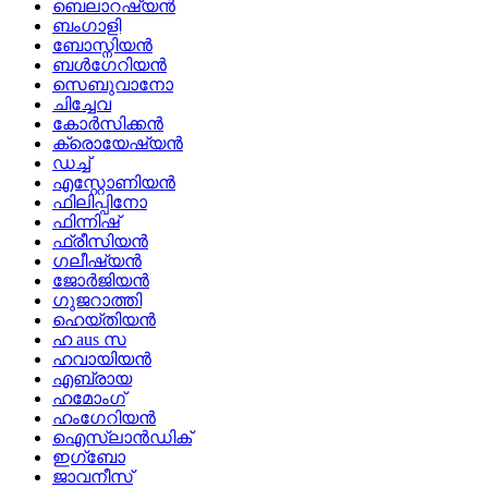
ബെലാറഷ്യൻ
ബംഗാളി
ബോസ്നിയൻ
ബൾഗേറിയൻ
സെബുവാനോ
ചിച്ചേവ
കോർസിക്കൻ
ക്രൊയേഷ്യൻ
ഡച്ച്
എസ്റ്റോണിയൻ
ഫിലിപ്പിനോ
ഫിന്നിഷ്
ഫ്രീസിയൻ
ഗലീഷ്യൻ
ജോർജിയൻ
ഗുജറാത്തി
ഹെയ്തിയൻ
ഹ aus സ
ഹവായിയൻ
എബ്രായ
ഹമോംഗ്
ഹംഗേറിയൻ
ഐസ്‌ലാൻഡിക്
ഇഗ്ബോ
ജാവനീസ്