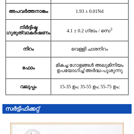
അപവർത്തനാങ്കം
1.93 ± 0.01Nd
നിർദ്ദിഷ്ട
3
4.1 ± 0.2 ഗ്രാം / സെ
ഗുരുത്വാകർഷണം
നിറം
വെള്ളി ചാരനിറം
മികച്ച ഗോളങ്ങൾ അലുമിനിയം
ഫോം
ഉപയോഗിച്ച് അർദ്ധ-പൂശുന്നു
വലുപ്പം
15-35 ഉം; 35-55 ഉം; 55-75 ഉം;
സർട്ടിഫിക്കറ്റ്